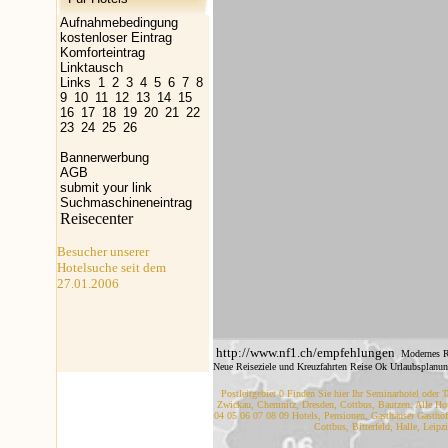
Aufnahmebedingung
kostenloser Eintrag
Komforteintrag
Linktausch
Links
1
2
3
4
5
6
7
8
9
10
11
12
13
14
15
16
17
18
19
20
21
22
23
24
25
26
Bannerwerbung
AGB
submit your link
Suchmaschineneintrag
Reisecenter
Besucher unserer
Hotelsuche seit dem
27.01.2006
http://www.nf1.ch/empfehlungen
Modernes R
Neue Reiseziele und Kreuzfahrten Reise Ok Urlaubsplanun
Postleitgebiet 0 Finden Sie hier Ihr Seminarhotel oder T
Zwickau, Chemnitz, Dresden, Cottbus, Bautzen. Alle Hote
04 05 06 07 08 09 Hotels, Pensionen, Gasthäuser Gasthöf
Cottbus, Bitterfeld, Halle, Leipz