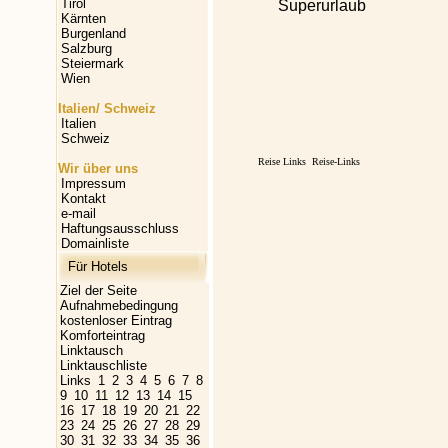
Tirol
Superurlaub
Kärnten
Burgenland
Salzburg
Steiermark
Wien
Italien/ Schweiz
Italien
Schweiz
Reise Links
Reise-Links
Wir über uns
Impressum
Kontakt
e-mail
Haftungsausschluss
Domainliste
Für Hotels
Ziel der Seite
Aufnahmebedingung
kostenloser Eintrag
Komforteintrag
Linktausch
Linktauschliste
Links
1
2
3
4
5
6
7
8
9
10
11
12
13
14
15
16
17
18
19
20
21
22
23
24
25
26
27
28
29
30
31
32
33
34
35
36